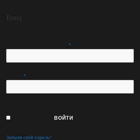
Вход
No apps configured. Please contact your administrator.
Обязательно
Имя пользователя или Email
*
Обязательно
Пароль
*
No apps configured. Please contact your administrator.
ВОЙТИ
Запомнить меня
Забыли свой пароль?